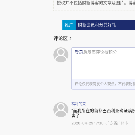
在新冠病毒扩散迅速的非常时期
授权并不包括财新博客的文章及图片。博
提过一次的鸡爪子，并且不远十
精神让我感动得汗毛直竖。
推广
财新会员积分兑好礼
评论区
2
“谢谢你，Mauro，赶紧回家呆
登录
后发表评论得积分
安全距离接过他送来的3块钱鸡爪
立即关门把他赶走了，一气呵成，
到巴西利亚之后，Mauro这样
评论仅代表网友个人观点，不代表财
博，气候宜人，没有经历过饥荒
乐观，喜欢和朋友分享自己的生
福利的菜
“而我所在的首都巴西利亚确证病例
卷整个世界的疫病将巴西等所有
害了
2020-04-29 17:30 · 广东省广州市
笑说，狂欢节期间是没有病毒的
这个可怕的病毒夺去亲人、朋友、