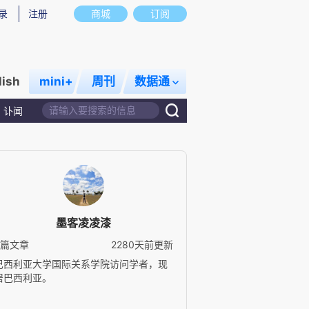
录
注册
商城
订阅
lish
mini+
周刊
数据通
讣闻
墨客凌凌漆
5篇文章
2280天前更新
巴西利亚大学国际关系学院访问学者，现
居巴西利亚。