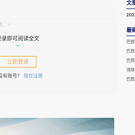
文
20
够。”
最
登录即可阅读全文
巴西
巴西
立即登录
毒感染了，现在在家吸氧休息。我爸也被感染了，刚
消除
没有账号？
现在注册
医院已经住满病人， 没有床位，他也只能在家休
巴西
。”
因为冠状病毒在家去世了，遗体放了一天都没有送