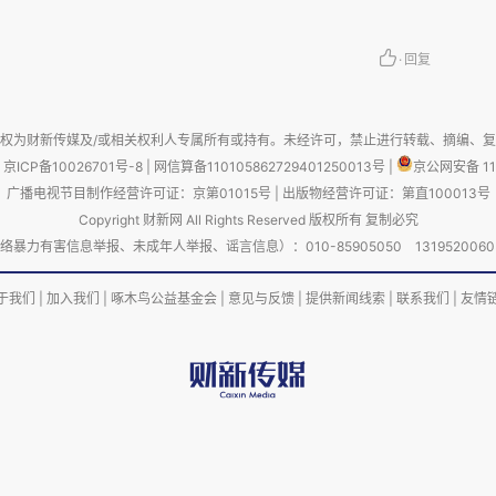
·
回复
咬了一口刚炖好的鸡爪，嗯，味道不错，不管怎么
auro多买几盒。现在唯一的愿望就是上帝眷顾的
权为财新传媒及/或相关权利人专属所有或持有。未经许可，禁止进行转载、摘编、
阴影，抚平伤口，恢复往日的宁静。
京ICP备10026701号-8
|
网信算备110105862729401250013号
|
京公网安备 11
广播电视节目制作经营许可证：京第01015号
|
出版物经营许可证：第直100013号
Copyright 财新网 All Rights Reserved 版权所有 复制必究
害信息举报、未成年人举报、谣言信息）：010-85905050 13195200605 举报邮
于我们
|
加入我们
|
啄木鸟公益基金会
|
意见与反馈
|
提供新闻线索
|
联系我们
|
友情