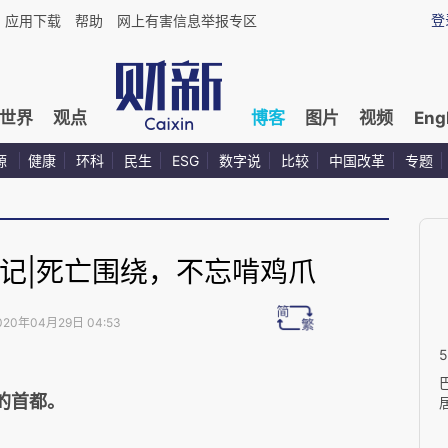
登
应用下载
帮助
网上有害信息举报专区
世界
观点
博客
图片
视频
Eng
源
健康
环科
民生
ESG
数字说
比较
中国改革
专题
记|死亡围绕，不忘啃鸡爪
020年04月29日 04:53
西的首都。