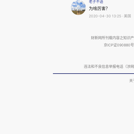
老子不语
为啥厉害？
2020-04-30 13:25 · 美国
想到这里，我有点悲伤，狠狠的
样，生活总得继续下去，下次让M
财新网所刊载内容之知识产
这片桑巴热土能够尽快摆脱疫病的
京ICP证090880号
违法和不良信息举报电话（涉网络暴力有
关