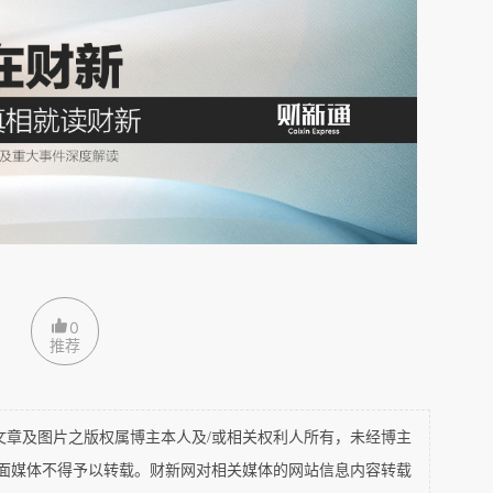
们之间的对话都是这样一个模式：你好吗——不太
人难过了。自2月26日官方宣布圣保罗确诊第一例新冠
迅速扩散，成为南美最严重的国家，巴西卫生部4
66501人，死亡病例4543人，正在调查中的死亡
巴西利亚确证病例为1275人，死亡病例27人。
实际感染人数肯定是这个的好几倍甚至上十倍。”
院的一个学生，当我把这个信息通过微信发给他的时
0
推荐
，你在家吧，我今天在超市看到了鸡爪子，上次听你
了一盒，一会给你送过去。”20分钟后，这个巴西
门口，作为回报我也准备了一盒口罩给他。
及图片之版权属博主本人及/或相关权利人所有，未经博主
平面媒体不得予以转载。财新网对相关媒体的网站信息内容转载