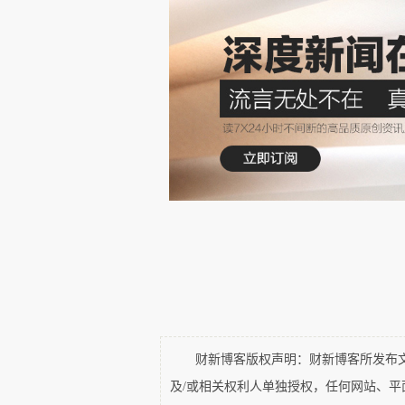
最近一个月，我与多个巴西朋友
好，因为病毒......——这太让
病毒感染者以来，巴西的疫情已经
月27日公布的数据显示，确诊病例为
疑似病例1136人。而我所在的首都
“别信这些数据，检测盒不够，
Mauro是巴西利亚大学孔子学
候，他迅速回复了我，“Frank
说过中国人喜欢啃这玩意儿，我买
小伙端着一大盒鸡爪出现在我住处
财新博客版权声明：财新博客所发布文章
及/或相关权利人单独授权，任何网站、