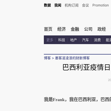
数据
我闻
机构订阅
会议
Promotion
首页
经济
金融
公司
政经
更多
科技
地产
汽车
消费
能
博客
>
墨客凌凌漆的财新博客
巴西利亚疫情日
2
我是Frank，我在巴西利亚，巴