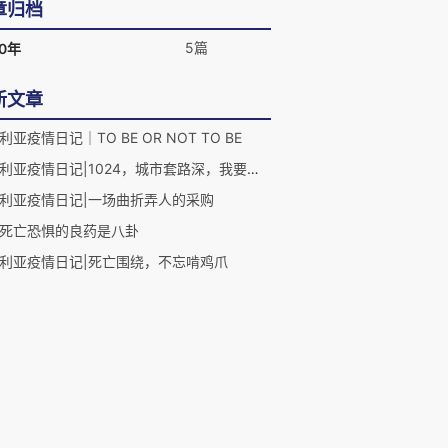
章归档
5篇
20年
新文章
利亚疫情日记｜TO BE OR NOT TO BE
巴西利亚疫情日记|1024，城市套路深，我要回农村
利亚疫情日记|一场曲折弄人的采购
死亡恐惧的良药是八卦
利亚疫情日记|死亡围绕，不忘啃鸡爪