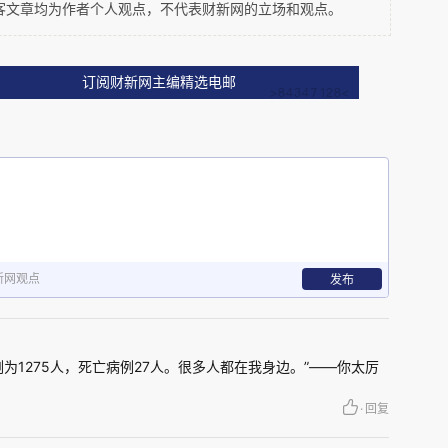
，这家伙不在家好好呆着避疫，反而记得我跟他就
客文章均为作者个人观点，不代表财新网的立场和观点。
几里的开车给我送过来，这种乐于助人的国际主义
订阅财新网主编精选电邮
着，不要乱跑了，记得戴口罩。”我隔着1米5的社交
子，递给他当前黑市价200块钱的一盒口罩，然后
全程不到15秒。
热心的巴西人我遇到了很多，可能正是因为地大物
新网观点
发布
和战争，从未面临生存的巨大压力，所以他们天性
活，至于忧患意识，不存在的。当这场突如其来席
为1275人，死亡病例27人。很多人都在我身边。”——你太厉
南美国家裹挟进去的时候，巴西人还乐呵呵地开玩
·
回复
，它们节后才来。可谁又能意识到，自己很快会被
工作甚至生命，生活从此彻底改变。