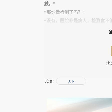
触。”
“那你做检测了吗？”
“没有，医院都是病人，检测盒不
“这太让人难过了......”
“Pedro，你还好吧？”
“不太好，Frank，我被新冠病
还
刚拍了片子，确诊了，但是贝伦的
息。”
“天啦，那你好好休息，保证营养
话题：
天下
“好的，我的一个医生朋友，上周
去殡仪馆。”
“这太让人难过了......”