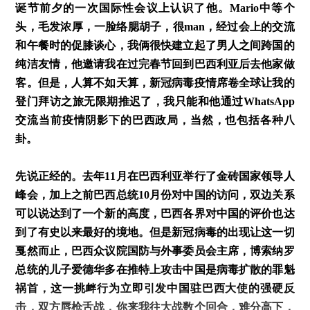
诞节前夕的一次国际性会议上认识了他。
Mario
中等个
头，毛发浓厚，一脸络腮胡子，很
man
，经过会上的交流
和午餐时的促膝谈心，我俩很快建立起了男人之间跨国的
纯洁友情，他邀请我在过完春节回到巴西利亚后去他家做
客。但是，人算不如天算，新冠病毒疫情席卷全球让我的
登门拜访之旅无限期推迟了，我只能和他通过
WhatsApp
交流当前疫情阴影下的巴西政局，当然，也包括各种八
卦。
先说正经的。去年
11
月在巴西利亚举行了金砖国家领导人
峰会，加上之前巴西总统
10
月份对中国的访问，双边关系
可以说达到了一个新的高度，巴西各界对中国的评价也达
到了有史以来最好的境地。但是新冠病毒的出现让这一切
戛然而止，巴西众议院国防与外事委员会主席，博索纳罗
总统的儿子爱德华多在推特上攻击中国是病毒扩散的罪魁
祸首，这一挑衅行为立即引发中国驻巴西大使的强硬反
击，双方唇枪舌战，你来我往大战数个回合，难分高下，