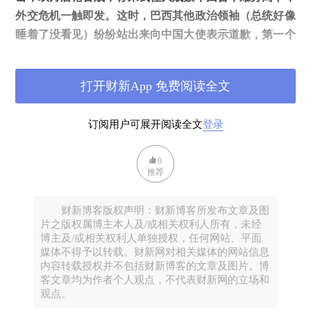
外交危机一触即发。这时，巴西其他政治领袖（总统好像
睡着了没看见）纷纷站出来向中国大使表示道歉，第一个
出面安抚中国的是军界大佬副总统莫朗：“爱德华多的话
不代表政府的立场，如果他不是叫爱德华多
.
博索纳罗，
打开财新App 免费阅读全文
而是叫爱德华多
.
小香蕉，没人会把他的话当回事。” 立
刻，小香蕉这个绰号在巴西媒体上成为了热搜词。
订阅用户可展开阅读全文
登录
为啥叫他小香蕉而不是小菠萝呢？带着这样的疑问我给
0
Mario
发送了一段措辞严谨的信息，向他请教这个问题，
推荐
凭我的直觉，这里面一定有个大八卦！ 但他会不会告诉
我呢？当我还在猜猜猜的时候，
Mario
已经秒回了我的信
财新博客版权声明：财新博客所发布文章及图
息：“哈哈哈哈哈，
Frank
，你这个问题问得很好，你觉得
片之版权属博主本人及/或相关权利人所有，未经
博主及/或相关权利人单独授权，任何网站、平面
为啥呢？” “是不是因为
……”
媒体不得予以转载。财新网对相关媒体的网站信息
内容转载授权并不包括财新博客的文章及图片。博
以下内容已经被隐藏，需关注才可阅读。假如您未满2X9
客文章均为作者个人观点，不代表财新网的立场和
观点。
岁，请点击确定离开。