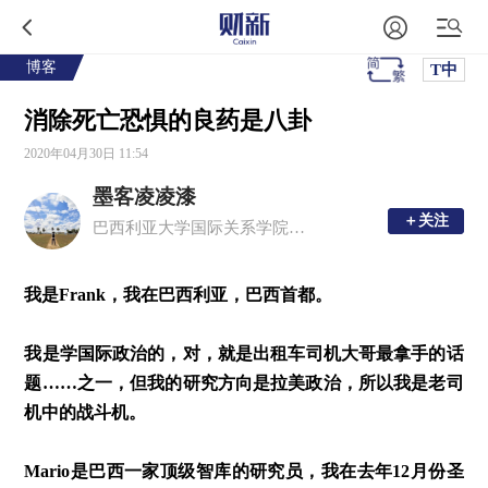
博客
T中
消除死亡恐惧的良药是八卦
2020年04月30日 11:54
墨客凌凌漆
＋关注
＋关注
巴西利亚大学国际关系学院访问学者，现居巴西利亚
我是
Frank
，我在巴西利亚，巴西首都。
我是学国际政治的，对，就是出租车司机大哥最拿手的话
题
……
之一，但我的研究方向是拉美政治，所以我是老司
机中的战斗机。
Mario
是巴西一家顶级智库的研究员，我在去年
12
月份圣